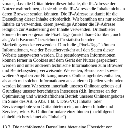
voraus, dass die Drittanbieter dieser Inhalte, die IP-Adresse der
Nutzer wahrnehmen, da sie ohne die IP-Adresse die Inhalte nicht an
deren Browser senden könnten. Die IP-Adresse ist damit für die
Darstellung dieser Inhalte erforderlich. Wir bemühen uns nur solche
Inhalte zu verwenden, deren jeweilige Anbieter die IP-Adresse
lediglich zur Auslieferung der Inhalte verwenden. Drittanbieter
können ferner so genannte Pixel-Tags (unsichtbare Grafiken, auch
als „Web Beacons“ bezeichnet) für statistische oder
Marketingzwecke verwenden. Durch die „Pixel-Tags“ können
Informationen, wie der Besucherverkehr auf den Seiten dieser
Website ausgewertet werden. Die pseudonymen Informationen
können ferner in Cookies auf dem Gerät der Nutzer gespeichert
werden und unter anderem technische Informationen zum Browser
und Betriebssystem, verweisende Webseiten, Besuchszeit sowie
weitere Angaben zur Nutzung unseres Onlineangebotes enthalten,
als auch mit solchen Informationen aus anderen Quellen verbunden
werden können.Wir setzen innerhalb unseres Onlineangebotes auf
Grundlage unserer berechtigten Interessen (d.h. Interesse an der
Optimierung und wirtschaftlichem Betrieb unseres Onlineangebotes
im Sinne des Art. 6 Abs. 1 lit. f. DSGVO) Inhalts- oder
Serviceangebote von Drittanbietern ein, um deren Inhalte und
Services, wie z.B. Onlineformulare einzubinden (nachfolgend
einheitlich bezeichnet als “Inhalte”).
13.2. Die nachfolgende Darstellung bietet eine Übersicht von