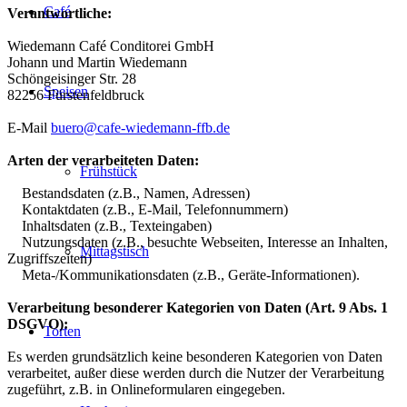
Café
Verantwortliche:
Wiedemann Café Conditorei GmbH
Johann und Martin Wiedemann
Schöngeisinger Str. 28
Speisen
82256 Fürstenfeldbruck
E-Mail
buero@cafe-wiedemann-ffb.de
Arten der verarbeiteten Daten:
Frühstück
Bestandsdaten (z.B., Namen, Adressen)
Kontaktdaten (z.B., E-Mail, Telefonnummern)
Inhaltsdaten (z.B., Texteingaben)
Nutzungsdaten (z.B., besuchte Webseiten, Interesse an Inhalten,
Mittagstisch
Zugriffszeiten)
Meta-/Kommunikationsdaten (z.B., Geräte-Informationen).
Verarbeitung besonderer Kategorien von Daten (Art. 9 Abs. 1
DSGVO):
Torten
Es werden grundsätzlich keine besonderen Kategorien von Daten
verarbeitet, außer diese werden durch die Nutzer der Verarbeitung
zugeführt, z.B. in Onlineformularen eingegeben.