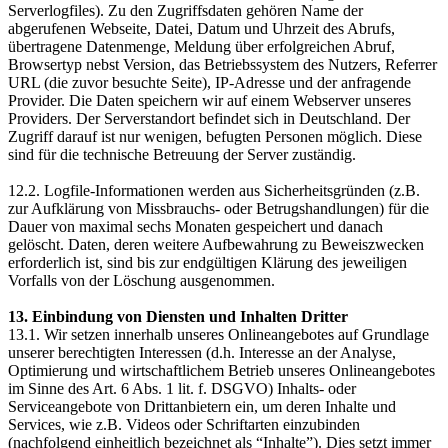
Serverlogfiles). Zu den Zugriffsdaten gehören Name der
abgerufenen Webseite, Datei, Datum und Uhrzeit des Abrufs,
übertragene Datenmenge, Meldung über erfolgreichen Abruf,
Browsertyp nebst Version, das Betriebssystem des Nutzers, Referrer
URL (die zuvor besuchte Seite), IP-Adresse und der anfragende
Provider. Die Daten speichern wir auf einem Webserver unseres
Providers. Der Serverstandort befindet sich in Deutschland. Der
Zugriff darauf ist nur wenigen, befugten Personen möglich. Diese
sind für die technische Betreuung der Server zuständig.
12.2. Logfile-Informationen werden aus Sicherheitsgründen (z.B.
zur Aufklärung von Missbrauchs- oder Betrugshandlungen) für die
Dauer von maximal sechs Monaten gespeichert und danach
gelöscht. Daten, deren weitere Aufbewahrung zu Beweiszwecken
erforderlich ist, sind bis zur endgültigen Klärung des jeweiligen
Vorfalls von der Löschung ausgenommen.
13. Einbindung von Diensten und Inhalten Dritter
13.1. Wir setzen innerhalb unseres Onlineangebotes auf Grundlage
unserer berechtigten Interessen (d.h. Interesse an der Analyse,
Optimierung und wirtschaftlichem Betrieb unseres Onlineangebotes
im Sinne des Art. 6 Abs. 1 lit. f. DSGVO) Inhalts- oder
Serviceangebote von Drittanbietern ein, um deren Inhalte und
Services, wie z.B. Videos oder Schriftarten einzubinden
(nachfolgend einheitlich bezeichnet als “Inhalte”). Dies setzt immer